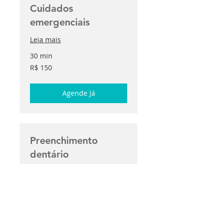
Cuidados
emergenciais
Leia mais
30 min
150
R$ 150
Reais
brasileiros
Agende Já
Preenchimento
dentário
Leia mais
1 h 20 min
250
R$ 250
Reais
brasileiros