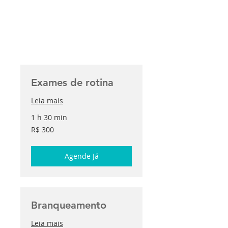
Exames de rotina
Leia mais
1 h 30 min
300
R$ 300
Reais
brasileiros
Agende Já
Branqueamento
Leia mais