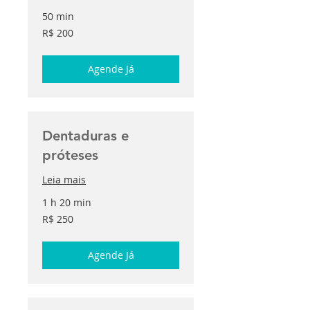
50 min
200
R$ 200
Reais
brasileiros
Agende Já
Dentaduras e
próteses
Leia mais
1 h 20 min
250
R$ 250
Reais
brasileiros
Agende Já